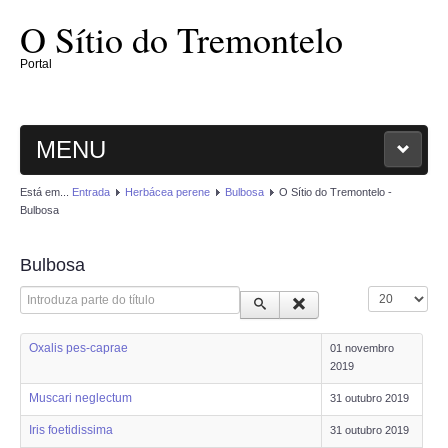
O Sítio do Tremontelo
Portal
MENU
Está em...
Entrada
Herbácea perene
Bulbosa
O Sítio do Tremontelo -
ENTRADA
Bulbosa
O SÍTIO
Bulbosa
Introduza parte do título
Qtd. a mostrar
PLANTAE
Oxalis pes-caprae
01 novembro
MAGNOLIOPHYTAE
2019
Muscari neglectum
31 outubro 2019
FUNGI
Iris foetidissima
31 outubro 2019