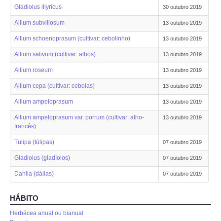
ANIMALIA
Gladiolus illyricus
30 outubro 2019
Allium subvillosum
13 outubro 2019
PROCESSOS
Allium schoenoprasum (cultivar: cebolinho)
13 outubro 2019
VISITAS
Allium sativum (cultivar: alhos)
13 outubro 2019
Allium roseum
13 outubro 2019
ACERCA DE
Allium cepa (cultivar: cebolas)
13 outubro 2019
Allium ampeloprasum
13 outubro 2019
Allium ampeloprasum var. porrum (cultivar: alho-
13 outubro 2019
francês)
Tulipa (túlipas)
07 outubro 2019
Gladiolus (gladíolos)
07 outubro 2019
Dahlia (dálias)
07 outubro 2019
HÁBITO
Herbácea anual ou bianual