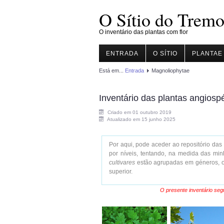
O Sítio do Tremo
O inventário das plantas com flor
ENTRADA
O SÍTIO
PLANTAE
Está em...
Entrada
Magnoliophytae
Inventário das plantas angiosp
Criado em 01 outubro 2019
Atualizado em 15 junho 2025
Por aqui, pode aceder ao repositório das
por níveis, tentando, na medida das minh
cultivares
estão agrupadas em géneros, os
superior.
O presente inventário seg