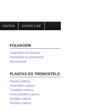
VISITAS
ACERCA DE
FOLHAGEM
Caducifólia ou decídua
Perenifólia ou persistente
Marcescente
PLANTAS DO TREMONTELO
Plantas nativas
Fanerófitos nativos
Caméfitos nativos
Hemicriptófitos nativos
Geófitos nativos
Terófitos nativos