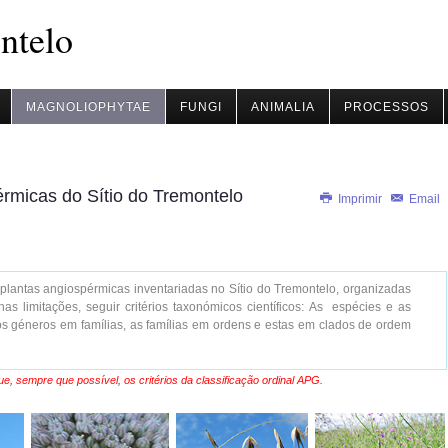
ntelo
MAGNOLIOPHYTAE
FUNGI
ANIMALIA
PROCESSOS
érmicas do Sítio do Tremontelo
Imprimir
Email
 plantas angiospérmicas inventariadas no Sítio do Tremontelo, organizadas
as limitações, seguir critérios taxonómicos científicos: As espécies e as
 géneros em famílias, as famílias em ordens e estas em clados de ordem
ue, sempre que possível, os critérios da
classificação ordinal APG
.