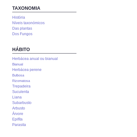
TAXONOMIA
História
Níveis taxonómicos
Das plantas
Dos Fungos
HÁBITO
Herbácea anual ou bianual
Bianual
Herbácea perene
Bulbosa
Rizomatosa
Trepadeira
Suculenta
Liana
Subarbusto
Arbusto
Árvore
Epifíta
Parasita