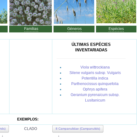
Famílias
Géneros
Espécies
ÚLTIMAS ESPÉCIES
INVENTARIADAS
Viola wittrockiana
Silene vulgaris subsp. Vulgaris
Potentilla indica
Parthenocissus quinquefolia
Ophrys apifera
Geranium pyrenaicum subsp.
Lusitanicum
EXEMPLOS:
CLADO
ids)
8 Campanulidae (Campanulids)
↓
↓