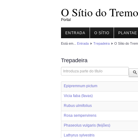
O Sítio do Tremo
Portal
ENTRADA
O SÍTIO
PLANTAE
Está em...
Entrada
Trepadeira
O Sítio do Trem
Trepadeira
Introduza parte do título
Epipremnum pictum
Vicia faba (favas)
Rubus ulmifolius
Rosa sempervirens
Phaseolus vulgaris (feijões)
Lathyrus sylvestris