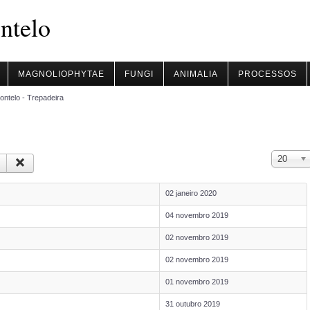
ntelo
MAGNOLIOPHYTAE
FUNGI
ANIMALIA
PROCESSOS
ontelo - Trepadeira
Qtd. a mos
20
02 janeiro 2020
04 novembro 2019
02 novembro 2019
02 novembro 2019
01 novembro 2019
31 outubro 2019