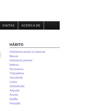
VISITAS
ACERCA DE
HÁBITO
Herbácea anual ou bianual
trar
Bianual
Herbácea perene
Bulbosa
Rizomatosa
Trepadeira
Suculenta
Liana
Subarbusto
Arbusto
Árvore
Epifíta
Parasita