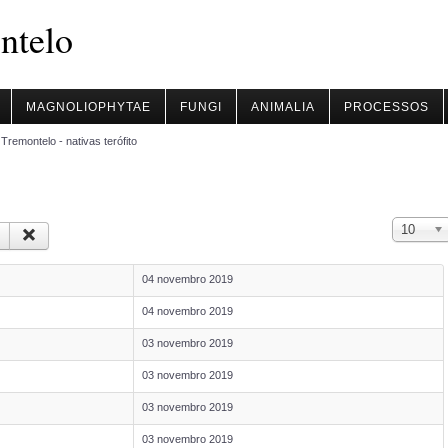
ntelo
MAGNOLIOPHYTAE
FUNGI
ANIMALIA
PROCESSOS
 Tremontelo - nativas terófito
Qtd. a mos
10
04 novembro 2019
04 novembro 2019
03 novembro 2019
03 novembro 2019
03 novembro 2019
03 novembro 2019