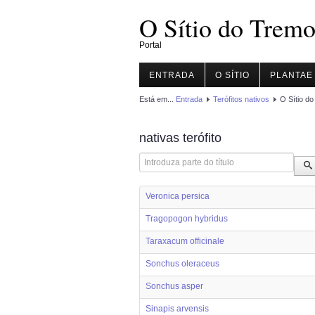
O Sítio do Tremo
Portal
ENTRADA
O SÍTIO
PLANTAE
Está em...
Entrada
Terófitos nativos
O Sítio do
nativas terófito
Introduza parte do título
Veronica persica
Tragopogon hybridus
Taraxacum officinale
Sonchus oleraceus
Sonchus asper
Sinapis arvensis