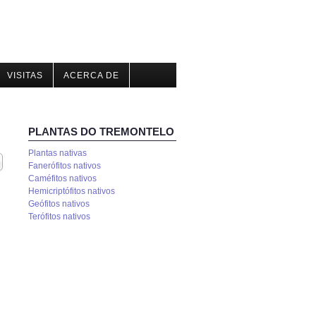
VISITAS
ACERCA DE
PLANTAS DO TREMONTELO
Plantas nativas
trar
Fanerófitos nativos
Caméfitos nativos
Hemicriptófitos nativos
Geófitos nativos
Terófitos nativos