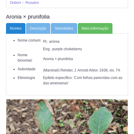
ANIMALIA
Ordem ↑: Rosales
Aronia × prunifolia
PROCESSOS
Nomes
Descrição
Variedades
Mais informação
VISITAS
Nome comum:
Pt.: arónia
ACERCA DE
Eng.: purple chokeberry
Nome
Aronia × prunifolia
binomial:
Autoridade
(Marshall) Rehder, J. Arnold Arbor. 1938, xix. 74.
Etimologia
Epíteto específico: 'Com folhas parecidas com as
das ameixeiras'