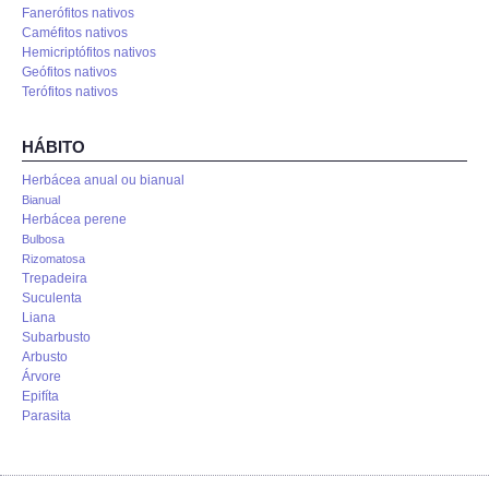
Fanerófitos nativos
Caméfitos nativos
Hemicriptófitos nativos
Geófitos nativos
Terófitos nativos
HÁBITO
Herbácea anual ou bianual
Bianual
Herbácea perene
Bulbosa
Rizomatosa
Trepadeira
Suculenta
Liana
Subarbusto
Arbusto
Árvore
Epifíta
Parasita