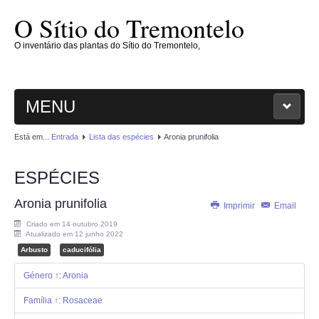
O Sítio do Tremontelo
O inventário das plantas do Sítio do Tremontelo,
MENU
Está em...
Entrada
Lista das espécies
Aronia prunifolia
ENTRADA
ESPÉCIES
O SÍTIO
Aronia prunifolia
Imprimir
Email
PLANTAE
Criado em 14 outubro 2019
Atualizado em 12 junho 2022
MAGNOLIOPHYTAE
Arbusto
caducifólia
Género ↑: Aronia
FUNGI
Família ↑: Rosaceae