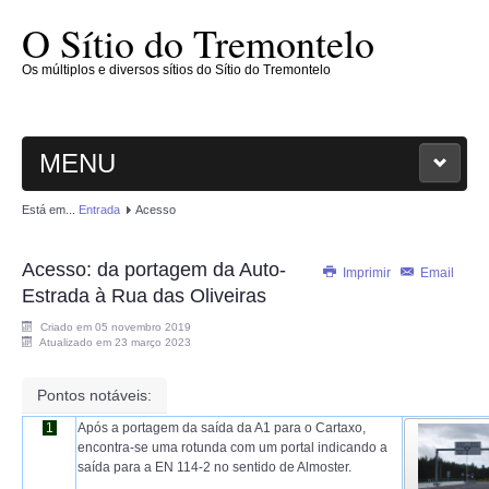
O Sítio do Tremontelo
Os múltiplos e diversos sítios do Sítio do Tremontelo
MENU
Está em...
Entrada
Acesso
ENTRADA
Acesso: da portagem da Auto-
O SÍTIO
Imprimir
Email
Estrada à Rua das Oliveiras
PLANTAE
Criado em 05 novembro 2019
Atualizado em 23 março 2023
MAGNOLIOPHYTAE
Pontos notáveis:
1
Após a portagem da saída da A1 para o Cartaxo,
FUNGI
encontra-se uma rotunda com um portal indicando a
saída para a EN 114-2 no sentido de Almoster.