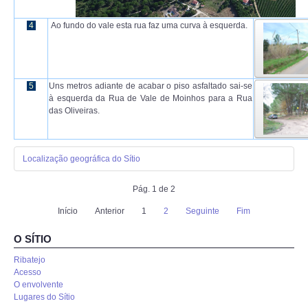
4
Ao fundo do vale esta rua faz uma curva à esquerda.
5
Uns metros adiante de acabar o piso asfaltado sai-se
à esquerda da Rua de Vale de Moinhos para a Rua
das Oliveiras.
Localização geográfica do Sítio
Pág. 1 de 2
Início
Anterior
1
2
Seguinte
Fim
O SÍTIO
Ribatejo
Acesso
O envolvente
Lugares do Sítio