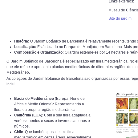
ANIMALIA
Links externos:
Museu de Ciência
PROCESSOS
Site do jardim
VISITAS
História:
O Jardim Botânico de Barcelona é relativamente recente, tendo
Localização:
Está situado no Parque de Montjuïc, em Barcelona. Mais pre
ACERCA DE
Composição e Organização:
O jardim estende-se por 14 hectares e reún
O Jardim Botânico de Barcelona é especializado em flora mediterrânica. No en
que ele reúne e apresenta plantas mediterrânicas de diferentes regiões do
Mediterrâneo.
As coleções do Jardim Botânico de Barcelona são organizadas por essas regiõ
inclui:
Bacia do Mediterrâneo
(Europa, Norte de
África e Médio Oriente)
:
Representando a
flora da própria região mediterrânica.
Califórnia
(EUA): Com a sua flora adaptada a
verões quentes e secos e invernos amenos e
húmidos.
Chile
: Que também possui um clima
mediterrânico em certas áreas, especialmente