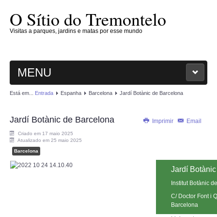
O Sítio do Tremontelo
Visitas a parques, jardins e matas por esse mundo
MENU
Está em...
Entrada
Espanha
Barcelona
Jardí Botànic de Barcelona
ENTRADA
Jardí Botànic de Barcelona
O SÍTIO
Imprimir
Email
Criado em 17 maio 2025
Atualizado em 25 maio 2025
PLANTAE
Barcelona
Jardí Botàni
MAGNOLIOPHYTAE
Institut Botànic 
FUNGI
C/ Doctor Font i 
Barcelona