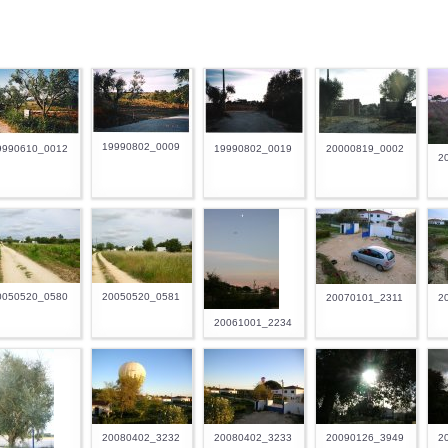
19990802_0009
9990610_0012
19990802_0019
20000819_0002
2
0050520_0580
20050520_0581
20070101_2311
2
20061001_2234
20080402_3232
20080402_3233
20090126_3949
2