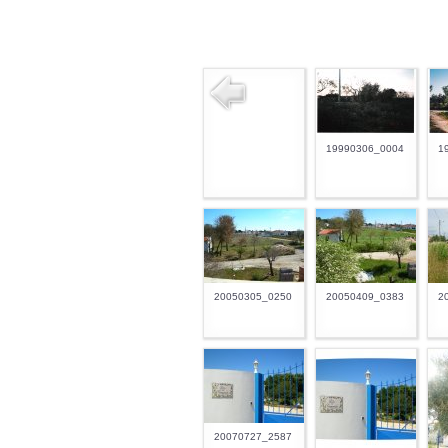
19990306_0004
1
20050305_0250
20050409_0383
2
20070727_2587