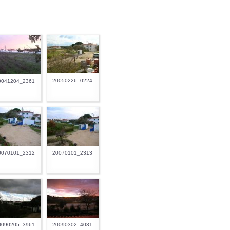
20050226_0224
0041204_2361
0070101_2312
20070101_2313
0090205_3961
20090302_4031